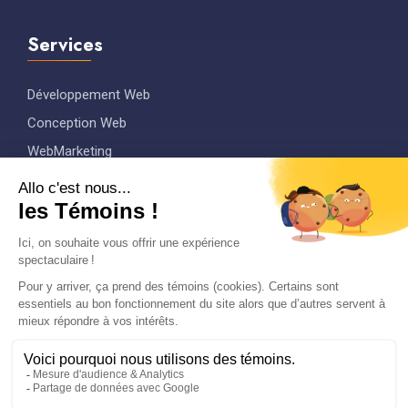
Services
Développement Web
Conception Web
WebMarketing
Graphisme
Maintenance
Conseil
Copyright © 2021
Agence Web et Marketing
Digitale
Taktik
Tech à Forez
. All rights reserved.