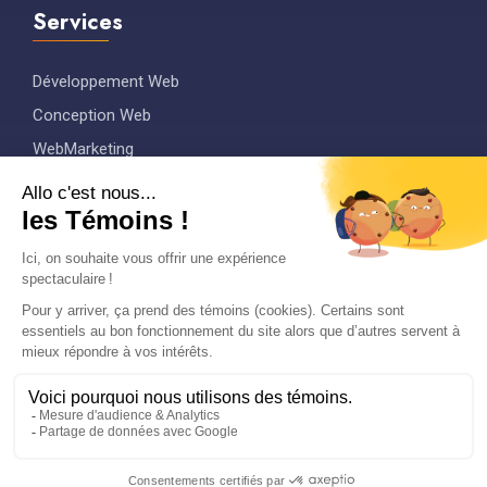
Services
Développement Web
Conception Web
WebMarketing
Graphisme
Maintenance
Conseil
Copyright © 2021
Agence Web et Marketing
Digitale
Taktik
Tech à Forez
. All rights reserved.
Confidentialité
Conditions de services
Mentions Legales